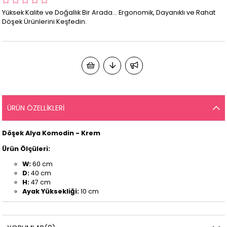
Yüksek Kalite ve Doğallık Bir Arada... Ergonomik, Dayanıklı ve Rahat
Döşek Ürünlerini Keşfedin.
ÜRÜN ÖZELLIKLERI
Döşek Alya Komodin - Krem
Ürün Ölçüleri:
W:
60 cm
D:
40 cm
H:
47 cm
Ayak Yüksekliği:
10 cm