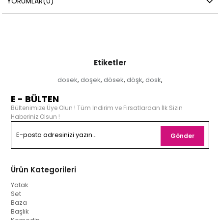
YORUMLAR
(0)
Etiketler
dosek
doşek
dösek
döşk
dosk
,
,
,
,
,
E - BÜLTEN
Bültenimize Üye Olun ! Tüm İndirim ve Fırsatlardan İlk Sizin
Haberiniz Olsun !
Gönder
Ürün Kategorileri
Yatak
Set
Baza
Başlık